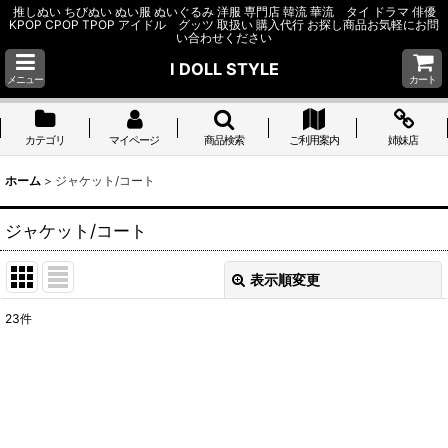
推しぬい ちびぬい ぬい服 ぬいぐるみ 洋服 専門店 韓流 華流 タイ ドラマ 俳優
KPOP CPOP TPOP アイドル グッツ 取扱い 購入代行 お探し商品お気軽にお問
い合わせください
I DOLL STYLE
メニュー
カート
カテゴリ
マイページ
商品検索
ご利用案内
姉妹店
ホーム
>
ジャケット/コート
ジャケット/コート
表示順変更
閉じる
23
件
表示数
:
並び順
:
絞り込む