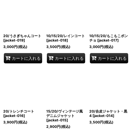
20/うさぎちゃんコート
10/15/20/レインコート
10/15/20/もこもこポン
[
jacket-019
]
[
jacket-018
]
チョ
[
jacket-017
]
3,000
円
(税込)
3,500
円
(税込)
3,000
円
(税込)
カートに入れる
カートに入れる
カートに入れる
20/トレンチコート
15/20/ヴィンテージ風
20/合皮ジャケット・黒
[
jacket-016
]
デニムジャケット
4
[
jacket-014
]
[
jacket-015
]
3,900
円
(税込)
3,500
円
(税込)
2,900
円
(税込)