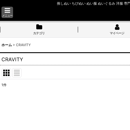
推しぬい ちびぬい ぬい服 ぬいぐるみ 洋服 専門
メニュー
カテゴリ
マイページ
ホーム
>
CRAVITY
CRAVITY
1
件
サブカテゴリ
:
表示数
:
並び順
: