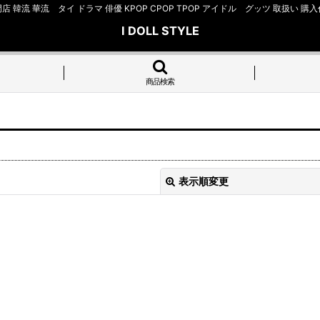
店 韓流 華流 タイ ドラマ 俳優 KPOP CPOP TPOP アイドル グッツ 取扱
I DOLL STYLE
商品検索
表示順変更