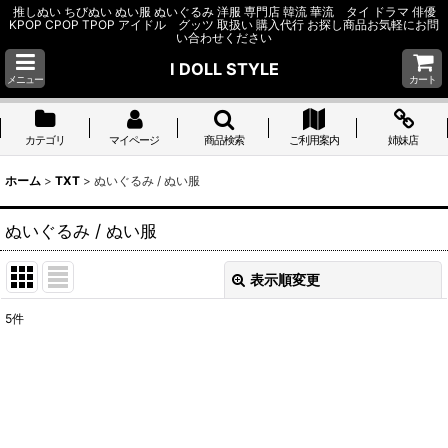
推しぬい ちびぬい ぬい服 ぬいぐるみ 洋服 専門店 韓流 華流 タイ ドラマ 俳優
KPOP CPOP TPOP アイドル グッツ 取扱い 購入代行 お探し商品お気軽にお問
い合わせください
I DOLL STYLE
メニュー
カート
カテゴリ
マイページ
商品検索
ご利用案内
姉妹店
ホーム
>
TXT
>
ぬいぐるみ / ぬい服
ぬいぐるみ / ぬい服
表示順変更
閉じる
5
件
表示数
:
並び順
:
絞り込む