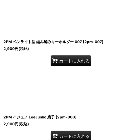
2PM ペンライト型 編み編みキーホルダー 007
[
2pm-007
]
2,900
円
(税込)
カートに入れる
2PM イジュノ LeeJunho 扇子
[
2pm-003
]
2,900
円
(税込)
カートに入れる