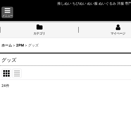
推しぬい ちびぬい ぬい服 ぬいぐるみ 洋服 専門
メニュー
カテゴリ
マイページ
ホーム
>
2PM
>
グッズ
グッズ
24
件
表示数
:
並び順
: