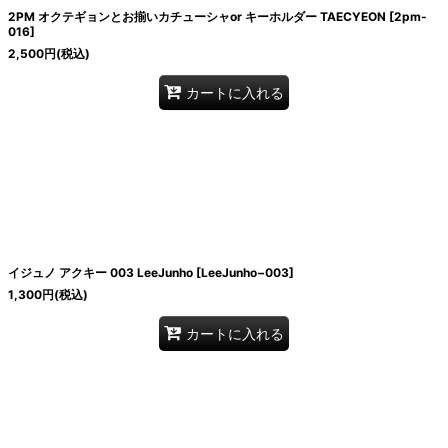
2PM オクテギョンとお揃いカチューシャor キーホルダー TAECYEON
[
2pm-
016
]
2,500
円
(税込)
カートに入れる
イジュノ アクキー 003 LeeJunho
[
LeeJunho−003
]
1,300
円
(税込)
カートに入れる