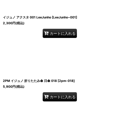
イジュノ アクスタ 001 LeeJunho
[
LeeJunho−001
]
2,300
円
(税込)
カートに入れる
2PM イジュノ 折りたたみ傘 日傘 018
[
2pm-018
]
5,900
円
(税込)
カートに入れる