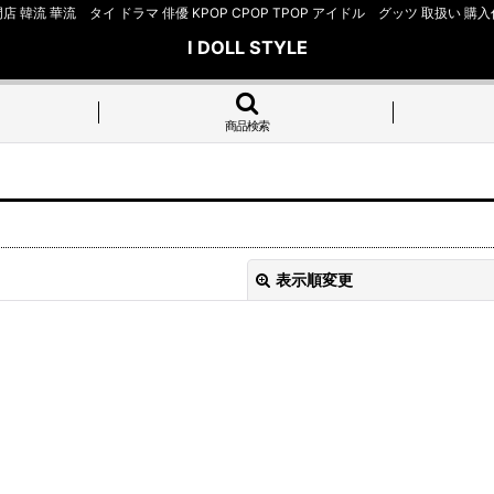
店 韓流 華流 タイ ドラマ 俳優 KPOP CPOP TPOP アイドル グッツ 取扱
I DOLL STYLE
商品検索
表示順変更
絞り込む