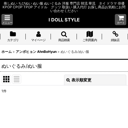
推しぬい ちびぬい ぬい服 ぬいぐるみ 洋服 専門店 韓流 華流 タイ ドラマ 俳優
KPOP CPOP TPOP アイドル グッツ 取扱い 購入代行 お探し商品お気軽にお問
い合わせください
I DOLL STYLE
メニュー
カート
カテゴリ
マイページ
商品検索
ご利用案内
姉妹店
ホーム
>
アンボヒョン AhnBoHyun
>
ぬいぐるみ/ぬい服
ぬいぐるみ/ぬい服
表示順変更
閉じる
1
件
表示数
:
並び順
:
絞り込む