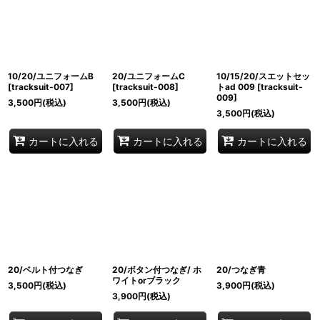
10/20/ユニフォームB
20/ユニフォームC
10/15/20/スエットセッ
[
tracksuit-007
]
[
tracksuit-008
]
トad 009
[
tracksuit-
009
]
3,500
円
(税込)
3,500
円
(税込)
3,500
円
(税込)
カートに入れる
カートに入れる
カートに入れる
20/ベルト付つなぎ
20/ボタン付つなぎ/ ホ
20/つなぎ青
ワイトorブラック
3,500
円
(税込)
3,900
円
(税込)
3,900
円
(税込)