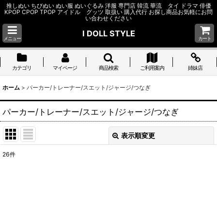
推しぬい ちびぬい ぬい服 ぬいぐるみ 洋服 専門店 韓流 華流 タイ ドラマ 俳優
KPOP CPOP TPOP アイドル グッツ 取扱い 購入代行 お探し商品お気軽にお問
い合わせください
I DOLL STYLE
メニュー
カート
カテゴリ
マイページ
商品検索
ご利用案内
姉妹店
ホーム
>
パーカー/トレーナー/スエット/ジャージ/つなぎ
パーカー/トレーナー/スエット/ジャージ/つなぎ
表示順変更
閉じる
26
件
表示数
:
並び順
:
絞り込む