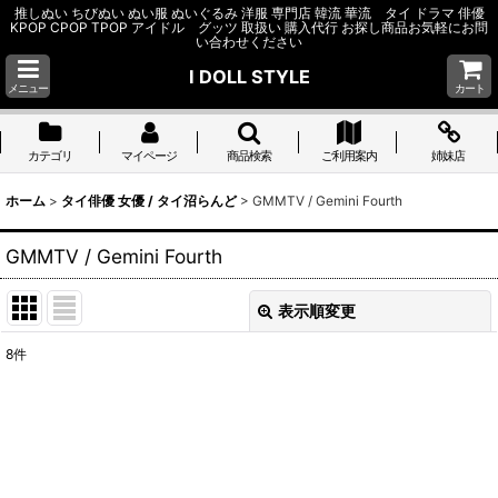
推しぬい ちびぬい ぬい服 ぬいぐるみ 洋服 専門店 韓流 華流 タイ ドラマ 俳優
KPOP CPOP TPOP アイドル グッツ 取扱い 購入代行 お探し商品お気軽にお問
い合わせください
I DOLL STYLE
メニュー
カート
カテゴリ
マイページ
商品検索
ご利用案内
姉妹店
ホーム
>
タイ俳優 女優 / タイ沼らんど
>
GMMTV / Gemini Fourth
GMMTV / Gemini Fourth
表示順変更
閉じる
8
件
表示数
:
並び順
:
絞り込む