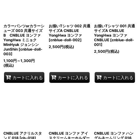
カラーパンツorカラーシ
お揃いTシャツ 002 共通
お揃いTシャツ 001 共通
ューズ 003 共通サイズ
サイズA CNBLUE
サイズA CNBLUE
B CNBLUE ヨンファ
YongHwa ヨンファ
YongHwa ヨンファ
YongHwa ミニョク
[
cnblue-doll-002
]
CNBLUE
[
cnblue-doll-
MinHyuk ジョンシン
001
]
2,500
円
(税込)
JunShin
[
cnblue-doll-
2,500
円
(税込)
003
]
1,100
円
～1,300
円
(税込)
カートに入れる
カートに入れる
カートに入れる
CNBLUE アクリルスタ
CNBLUE ヨンファ アイ
CNBLUE ヨンファ ハン
ンド 018
[
cb-018
]
スクリームキーホルダー
グルネームリング 016