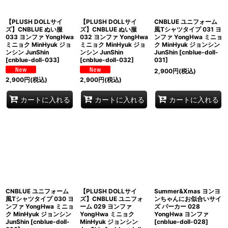
並び順
:
【PLUSH DOLLサイ
【PLUSH DOLLサイ
CNBLUE ユニフォーム
絞り込む
ズ】CNBLUE ぬい服
ズ】CNBLUE ぬい服
風Tシャツタイプ 031 ヨ
033 ヨンファ YongHwa
032 ヨンファ YongHwa
ンファ YongHwa ミニョ
ミニョク MinHyuk ジョ
ミニョク MinHyuk ジョ
ク MinHyuk ジョンシン
ンシン JunShin
ンシン JunShin
JunShin
[
cnblue-doll-
[
cnblue-doll-033
]
[
cnblue-doll-032
]
031
]
2,900
円
(税込)
2,900
円
(税込)
2,900
円
(税込)
カートに入れる
カートに入れる
カートに入れる
CNBLUE ユニフォーム
【PLUSH DOLLサイ
Summer&Xmas ヨンヨ
風Tシャツタイプ 030 ヨ
ズ】CNBLUE ユニフォ
ンちゃんにお似合いサイ
ンファ YongHwa ミニョ
ーム 029 ヨンファ
ズ パーカー 028
ク MinHyuk ジョンシン
YongHwa ミニョク
YongHwa ヨンファ
JunShin
[
cnblue-doll-
MinHyuk ジョンシン
[
cnblue-doll-028
]