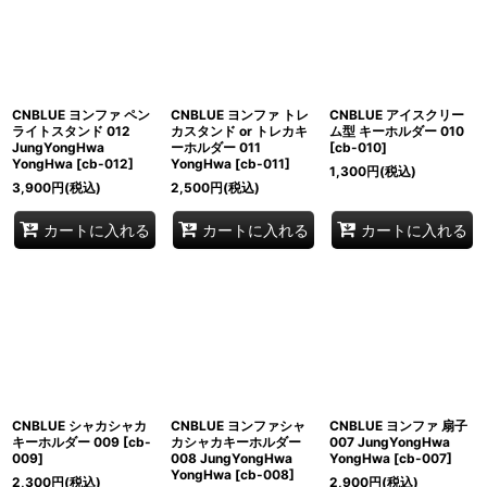
CNBLUE ヨンファ ペン
CNBLUE ヨンファ トレ
CNBLUE アイスクリー
ライトスタンド 012
カスタンド or トレカキ
ム型 キーホルダー 010
JungYongHwa
ーホルダー 011
[
cb-010
]
YongHwa
[
cb-012
]
YongHwa
[
cb-011
]
1,300
円
(税込)
3,900
円
(税込)
2,500
円
(税込)
カートに入れる
カートに入れる
カートに入れる
CNBLUE シャカシャカ
CNBLUE ヨンファシャ
CNBLUE ヨンファ 扇子
キーホルダー 009
[
cb-
カシャカキーホルダー
007 JungYongHwa
009
]
008 JungYongHwa
YongHwa
[
cb-007
]
YongHwa
[
cb-008
]
2,300
円
(税込)
2,900
円
(税込)