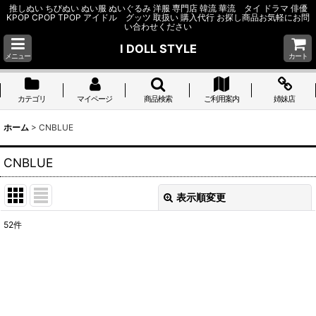
推しぬい ちびぬい ぬい服 ぬいぐるみ 洋服 専門店 韓流 華流 タイ ドラマ 俳優
KPOP CPOP TPOP アイドル グッツ 取扱い 購入代行 お探し商品お気軽にお問
い合わせください
I DOLL STYLE
メニュー
カート
カテゴリ
マイページ
商品検索
ご利用案内
姉妹店
ホーム
>
CNBLUE
CNBLUE
表示順変更
閉じる
52
件
サブカテゴリ
:
表示数
: