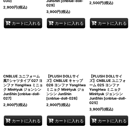
030
]
JunShin
[
cnblue-doll-
2,500
円
(税込)
029
]
2,900
円
(税込)
3,900
円
(税込)
カートに入れる
カートに入れる
カートに入れる
CNBLUE ユニフォーム
【PLUSH DOLLサイ
【PLUSH DOLLサイ
風Tシャツタイプ 027 ヨ
ズ】CNBLUE キャップ
ズ】CNBLUE ユニフォ
ンファ YongHwa ミニョ
026 ヨンファ YongHwa
ーム 025 ヨンファ
ク MinHyuk ジョンシン
ミニョク MinHyuk ジョ
YongHwa ミニョク
JunShin
[
cnblue-doll-
ンシン JunShin
MinHyuk ジョンシン
027
]
[
cnblue-doll-026
]
JunShin
[
cnblue-doll-
025
]
2,900
円
(税込)
2,900
円
(税込)
3,900
円
(税込)
カートに入れる
カートに入れる
カートに入れる