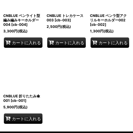
CNBLUE ペンライト型
CNBLUE トレカケース
CNBLUE ペンラ型アク
編み編みキーホルダー
003
[
cb-003
]
リルキーホルダー002
004
[
cb-004
]
[
cb-002
]
2,500
円
(税込)
3,300
円
(税込)
1,300
円
(税込)
カートに入れる
カートに入れる
カートに入れる
CNBLUE 折りたたみ傘
001
[
cb-001
]
5,900
円
(税込)
カートに入れる