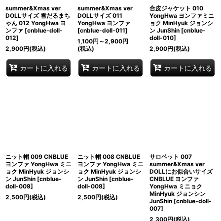
summer&Xmas ver
summer&Xmas ver
合皮ジャケット 010
DOLLサイズ 雪だるまち
DOLLサイズ 011
YongHwa ヨンファミニ
ゃん 012 YongHwa ヨ
YongHwa ヨンファ
ョク MinHyuk ジョンシ
ンファ
[
cnblue-doll-
[
cnblue-doll-011
]
ン JunShin
[
cnblue-
012
]
doll-010
]
1,100
円
～2,900
円
2,900
円
(税込)
(税込)
2,900
円
(税込)
カートに入れる
カートに入れる
カートに入れる
ニット帽 009 CNBLUE
ニット帽 008 CNBLUE
サロペット 007
ヨンファ YongHwa ミニ
ヨンファ YongHwa ミニ
summer&Xmas ver
ョク MinHyuk ジョンシ
ョク MinHyuk ジョンシ
DOLLにお似合いサイズ
ン JunShin
[
cnblue-
ン JunShin
[
cnblue-
CNBLUE ヨンファ
doll-009
]
doll-008
]
YongHwa ミニョク
MinHyuk ジョンシン
2,500
円
(税込)
2,500
円
(税込)
JunShin
[
cnblue-doll-
007
]
2,300
円
(税込)