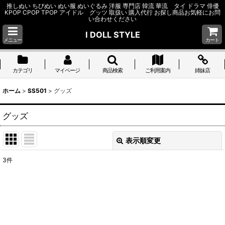
推しぬい ちびぬい ぬい服 ぬいぐるみ 洋服 専門店 韓流 華流 タイ ドラマ 俳優
KPOP CPOP TPOP アイドル グッツ 取扱い 購入代行 お探し商品お気軽にお問
い合わせください
I DOLL STYLE
メニュー
カート
カテゴリ
マイページ
商品検索
ご利用案内
姉妹店
ホーム
>
SS501
>
グッズ
グッズ
表示順変更
閉じる
3
件
表示数
:
並び順
:
絞り込む