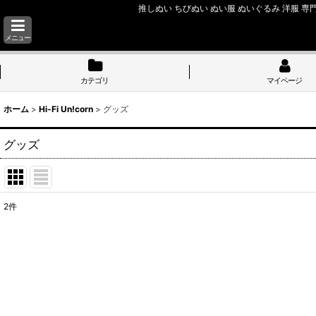
推しぬい ちびぬい ぬい服 ぬいぐるみ 洋服 専門
メニュー
カテゴリ
マイページ
ホーム
>
Hi-Fi Un!corn
>
グッズ
グッズ
2
件
表示数
:
並び順
: