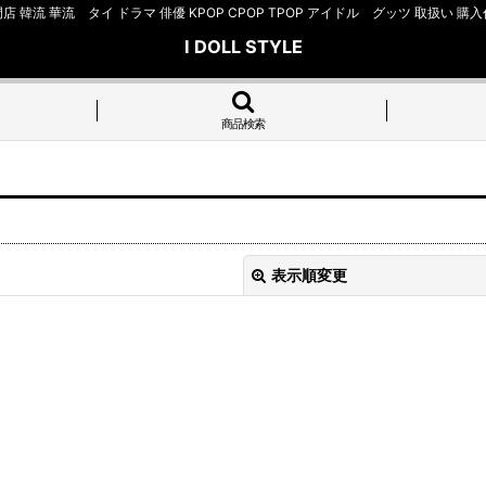
店 韓流 華流 タイ ドラマ 俳優 KPOP CPOP TPOP アイドル グッツ 取扱
I DOLL STYLE
商品検索
表示順変更
絞り込む