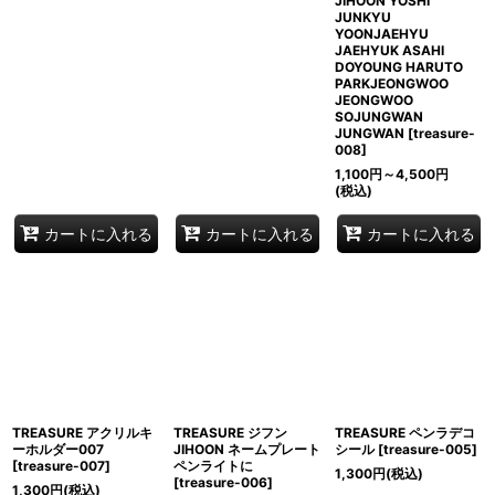
JIHOON YOSHI
JUNKYU
YOONJAEHYU
JAEHYUK ASAHI
DOYOUNG HARUTO
PARKJEONGWOO
JEONGWOO
SOJUNGWAN
JUNGWAN
[
treasure-
008
]
1,100
円
～4,500
円
(税込)
カートに入れる
カートに入れる
カートに入れる
TREASURE アクリルキ
TREASURE ジフン
TREASURE ペンラデコ
ーホルダー007
JIHOON ネームプレート
シール
[
treasure-005
]
[
treasure-007
]
ペンライトに
1,300
円
(税込)
[
treasure-006
]
1,300
円
(税込)