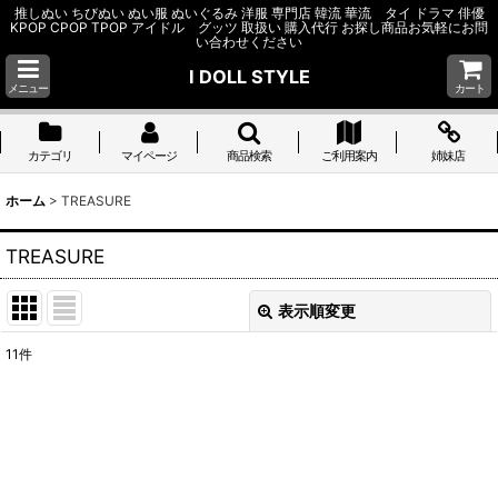
推しぬい ちびぬい ぬい服 ぬいぐるみ 洋服 専門店 韓流 華流 タイ ドラマ 俳優
KPOP CPOP TPOP アイドル グッツ 取扱い 購入代行 お探し商品お気軽にお問
い合わせください
I DOLL STYLE
メニュー
カート
カテゴリ
マイページ
商品検索
ご利用案内
姉妹店
ホーム
>
TREASURE
TREASURE
表示順変更
閉じる
11
件
サブカテゴリ
:
表示数
: