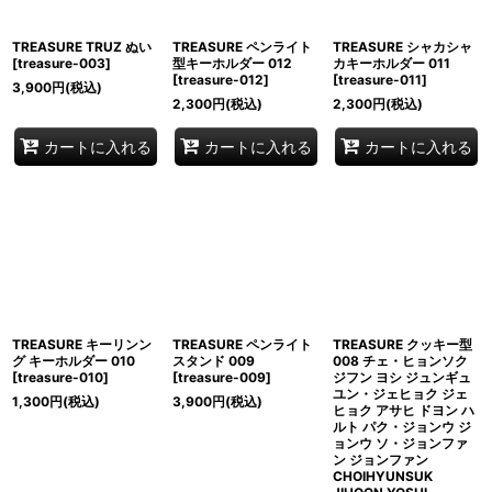
並び順
:
TREASURE TRUZ ぬい
TREASURE ペンライト
TREASURE シャカシャ
絞り込む
[
treasure-003
]
型キーホルダー 012
カキーホルダー 011
[
treasure-012
]
[
treasure-011
]
3,900
円
(税込)
2,300
円
(税込)
2,300
円
(税込)
カートに入れる
カートに入れる
カートに入れる
TREASURE キーリンン
TREASURE ペンライト
TREASURE クッキー型
グ キーホルダー 010
スタンド 009
008 チェ・ヒョンソク
[
treasure-010
]
[
treasure-009
]
ジフン ヨシ ジュンギュ
ユン・ジェヒョク ジェ
1,300
円
(税込)
3,900
円
(税込)
ヒョク アサヒ ドヨン ハ
ルト パク・ジョンウ ジ
ョンウ ソ・ジョンファ
ン ジョンファン
CHOIHYUNSUK