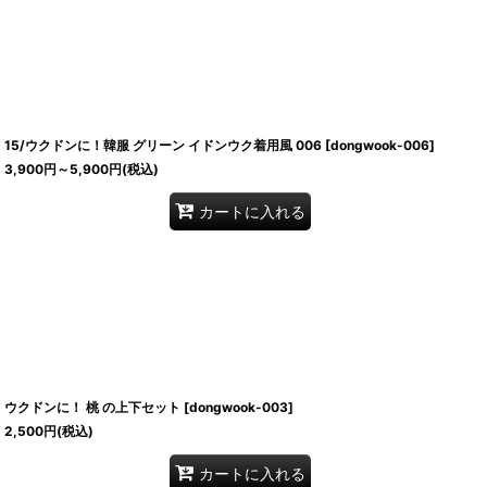
15/ウクドンに！韓服 グリーン イドンウク着用風 006
[
dongwook-006
]
3,900
円
～5,900
円
(税込)
カートに入れる
ウクドンに！ 桃 の上下セット
[
dongwook-003
]
2,500
円
(税込)
カートに入れる