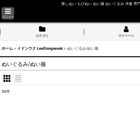
推しぬい ちびぬい ぬい服 ぬいぐるみ 洋服 専門
メニュー
カテゴリ
マイページ
ホーム
>
イドンウク LeeDongwook
>
ぬいぐるみ/ぬい服
ぬいぐるみ/ぬい服
26
件
表示数
:
並び順
: