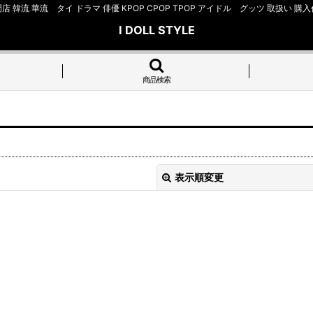
店 韓流 華流 タイ ドラマ 俳優 KPOP CPOP TPOP アイドル グッツ 取扱
I DOLL STYLE
商品検索
表示順変更
絞り込む