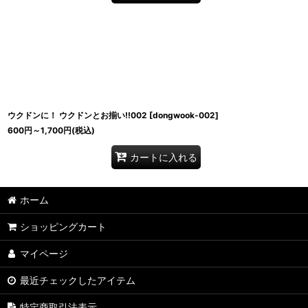
ウクドンに！ ウクドンとお揃い!!002
[
dongwook-002
]
600
円
～1,700
円
(税込)
カートに入れる
ホーム
ショッピングカート
マイページ
最近チェックしたアイテム
特定商取引法表示