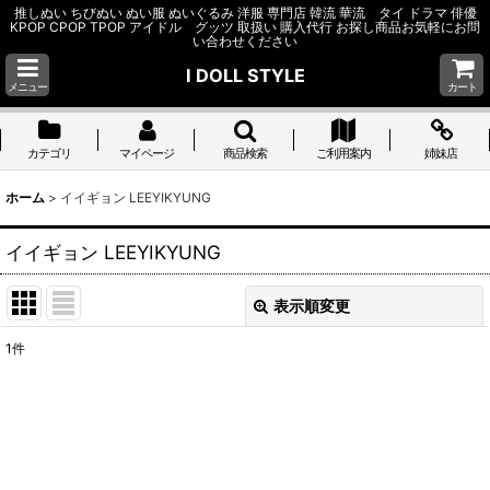
推しぬい ちびぬい ぬい服 ぬいぐるみ 洋服 専門店 韓流 華流 タイ ドラマ 俳優
KPOP CPOP TPOP アイドル グッツ 取扱い 購入代行 お探し商品お気軽にお問
い合わせください
I DOLL STYLE
メニュー
カート
カテゴリ
マイページ
商品検索
ご利用案内
姉妹店
ホーム
>
イイギョン LEEYIKYUNG
イイギョン LEEYIKYUNG
表示順変更
閉じる
1
件
表示数
:
並び順
:
絞り込む