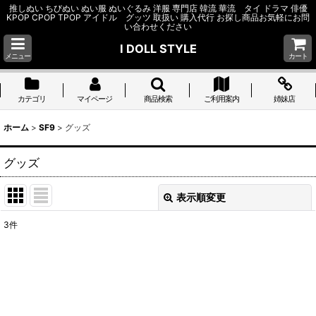
推しぬい ちびぬい ぬい服 ぬいぐるみ 洋服 専門店 韓流 華流 タイ ドラマ 俳優
KPOP CPOP TPOP アイドル グッツ 取扱い 購入代行 お探し商品お気軽にお問
い合わせください
I DOLL STYLE
メニュー
カート
カテゴリ
マイページ
商品検索
ご利用案内
姉妹店
ホーム
>
SF9
>
グッズ
グッズ
表示順変更
閉じる
3
件
表示数
:
並び順
:
絞り込む