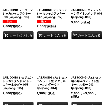
JAEJOONG ジェジュン
JAEJOONG ジェジュン
JAEJOONG ジェジュン
シャカシャカアクキー
シャカシャカアクキー
ペンライトスタンド 016
018
[
jaejoong-018
]
017
[
jaejoong-017
]
[
jaejoong-016
]
3,900
円
(税込)
2,300
円
(税込)
2,300
円
(税込)
カートに入れる
カートに入れる
カートに入れる
JAEJOONG ジェジュン
JAEJOONG ジェジュン
JAEJOONG ジェジュン
トレカスタンド or トレ
ペンライト型 アクリル
編み編みペンライト型
カキーホルダー 015
キーホルダー 014
キーホルダー 013
[
jaejoong-015
]
[
jaejoong-014
]
[
jaejoong-013
]
2,500
円
(税込)
1,300
円
(税込)
2,600
円
～3,300
円
(税込)