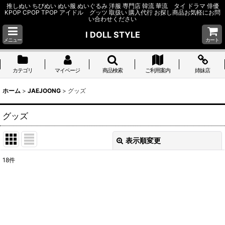
推しぬい ちびぬい ぬい服 ぬいぐるみ 洋服 専門店 韓流 華流 タイ ドラマ 俳優
KPOP CPOP TPOP アイドル グッツ 取扱い 購入代行 お探し商品お気軽にお問
い合わせください
I DOLL STYLE
メニュー
カート
カテゴリ
マイページ
商品検索
ご利用案内
姉妹店
ホーム
>
JAEJOONG
>
グッズ
グッズ
表示順変更
閉じる
18
件
表示数
:
並び順
:
絞り込む