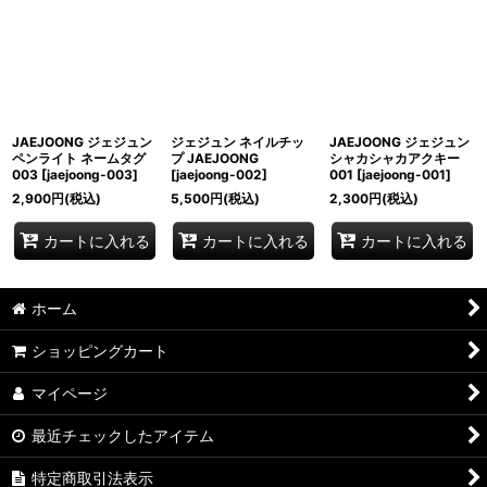
JAEJOONG ジェジュン
ジェジュン ネイルチッ
JAEJOONG ジェジュン
ペンライト ネームタグ
プ JAEJOONG
シャカシャカアクキー
003
[
jaejoong-003
]
[
jaejoong-002
]
001
[
jaejoong-001
]
2,900
円
(税込)
5,500
円
(税込)
2,300
円
(税込)
カートに入れる
カートに入れる
カートに入れる
ホーム
ショッピングカート
マイページ
最近チェックしたアイテム
特定商取引法表示