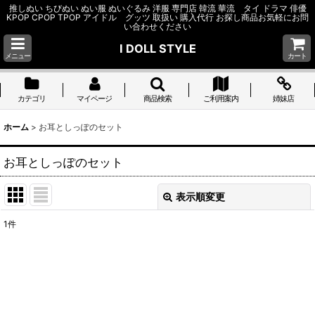
推しぬい ちびぬい ぬい服 ぬいぐるみ 洋服 専門店 韓流 華流 タイ ドラマ 俳優
KPOP CPOP TPOP アイドル グッツ 取扱い 購入代行 お探し商品お気軽にお問
い合わせください
I DOLL STYLE
メニュー
カート
カテゴリ
マイページ
商品検索
ご利用案内
姉妹店
ホーム
>
お耳としっぽのセット
お耳としっぽのセット
表示順変更
閉じる
1
件
表示数
:
並び順
:
絞り込む