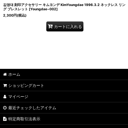
김영대 刻印アクセサリー キムヨンデ KimYoungdae 1996.3.2 ネックレス リン
グ ブレスレット
[
Youngdae−002
]
2,300
円
(税込)
カートに入れる
ホーム
ショッピングカート
マイページ
最近チェックしたアイテム
特定商取引法表示