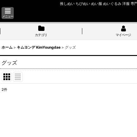
推しぬい ちびぬい ぬい服 ぬいぐるみ 洋服 専門
メニュー
カテゴリ
マイページ
ホーム
>
キムヨンデ KimYoungdae
>
グッズ
グッズ
2
件
表示数
:
並び順
: