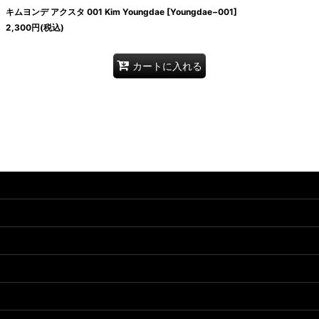
キムヨンデ アクスタ 001 Kim Youngdae
[
Youngdae−001
]
2,300
円
(税込)
カートに入れる