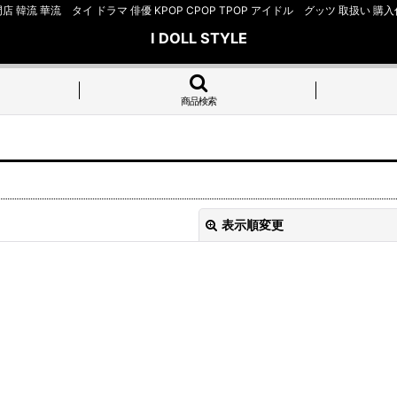
店 韓流 華流 タイ ドラマ 俳優 KPOP CPOP TPOP アイドル グッツ 取扱
I DOLL STYLE
商品検索
表示順変更
絞り込む