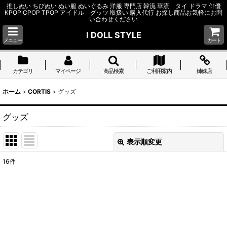
推しぬい ちびぬい ぬい服 ぬいぐるみ 洋服 専門店 韓流 華流 タイ ドラマ 俳優
KPOP CPOP TPOP アイドル グッツ 取扱い 購入代行 お探し商品お気軽にお問
い合わせください
I DOLL STYLE
メニュー
カート
カテゴリ
マイページ
商品検索
ご利用案内
姉妹店
ホーム
>
CORTIS
>
グッズ
グッズ
表示順変更
閉じる
16
件
表示数
:
並び順
:
絞り込む