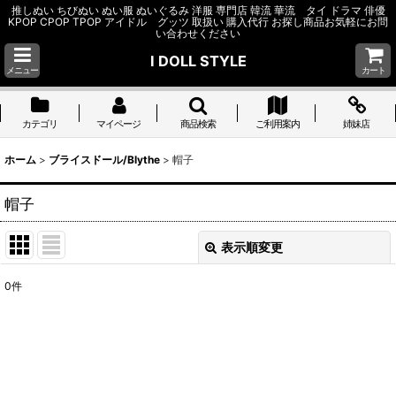
推しぬい ちびぬい ぬい服 ぬいぐるみ 洋服 専門店 韓流 華流 タイ ドラマ 俳優
KPOP CPOP TPOP アイドル グッツ 取扱い 購入代行 お探し商品お気軽にお問
い合わせください
I DOLL STYLE
メニュー
カート
カテゴリ
マイページ
商品検索
ご利用案内
姉妹店
ホーム
>
ブライスドール/Blythe
>
帽子
帽子
表示順変更
閉じる
0
件
表示数
:
並び順
:
絞り込む