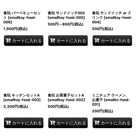
食玩 バーベキューセッ
食玩 サンドイッチ002
食玩 サンドイッチ or ド
ト
[
smalltoy-food-
[
smalltoy-food-005
]
リンク
[
smalltoy-food-
006
]
004
]
500
円
～800
円
(税込)
1,900
円
(税込)
500
円
(税込)
カートに入れる
カートに入れる
カートに入れる
食玩 キッチンセットA
食玩 お茶菓子セットA
ミニチュア ラーメン、
[
smalltoy-food-003
]
[
smalltoy-food-002
]
お菓子
[
smallto-food-
001
]
3,300
円
(税込)
500
円
(税込)
200
円
(税込)
カートに入れる
カートに入れる
カートに入れる