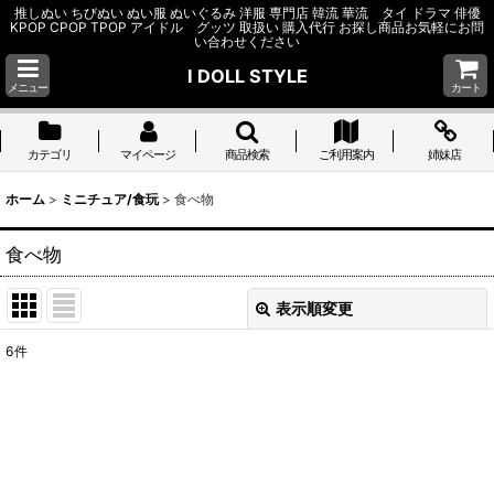
推しぬい ちびぬい ぬい服 ぬいぐるみ 洋服 専門店 韓流 華流 タイ ドラマ 俳優
KPOP CPOP TPOP アイドル グッツ 取扱い 購入代行 お探し商品お気軽にお問
い合わせください
I DOLL STYLE
メニュー
カート
カテゴリ
マイページ
商品検索
ご利用案内
姉妹店
ホーム
>
ミニチュア/食玩
>
食べ物
食べ物
表示順変更
閉じる
6
件
表示数
:
並び順
:
絞り込む