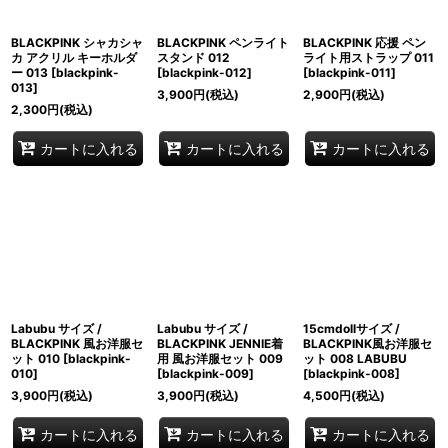
BLACKPINK シャカシャ
BLACKPINK ペンライト
BLACKPINK 応援 ペン
カ アクリル キーホルダ
スタンド 012
ライト用ストラップ 011
ー 013
[
blackpink-
[
blackpink-012
]
[
blackpink-011
]
013
]
3,900
円
(税込)
2,900
円
(税込)
2,300
円
(税込)
カートに入れる
カートに入れる
カートに入れる
Labubu サイズ /
Labubu サイズ /
15cmdollサイズ /
BLACKPINK 風お洋服セ
BLACKPINK JENNIE着
BLACKPINK風お洋服セ
ット 010
[
blackpink-
用 風お洋服セット 009
ット 008 LABUBU
010
]
[
blackpink-009
]
[
blackpink-008
]
3,900
円
(税込)
3,900
円
(税込)
4,500
円
(税込)
カートに入れる
カートに入れる
カートに入れる