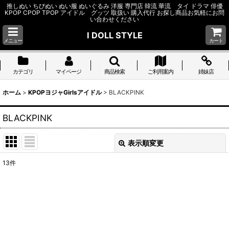
推しぬい ちびぬい ぬい服 ぬいぐるみ 洋服 専門店 韓流 華流 タイ ドラマ 俳優
KPOP CPOP TPOP アイドル グッツ 取扱い 購入代行 お探し商品お気軽にお問
い合わせください
I DOLL STYLE
メニュー
カート
カテゴリ
マイページ
商品検索
ご利用案内
姉妹店
ホーム
>
KPOPヨジャGirlsアイドル
>
BLACKPINK
BLACKPINK
表示順変更
閉じる
13
件
表示数
:
並び順
:
絞り込む