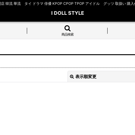
店 韓流 華流 タイ ドラマ 俳優 KPOP CPOP TPOP アイドル グッツ 取扱
I DOLL STYLE
商品検索
表示順変更
絞り込む