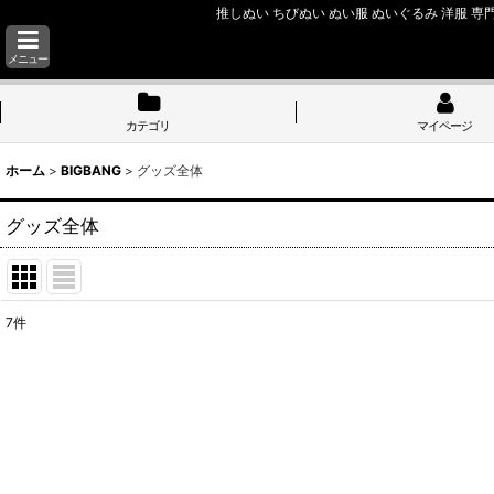
推しぬい ちびぬい ぬい服 ぬいぐるみ 洋服 専門
メニュー
カテゴリ
マイページ
ホーム
>
BIGBANG
>
グッズ全体
グッズ全体
7
件
表示数
:
並び順
: