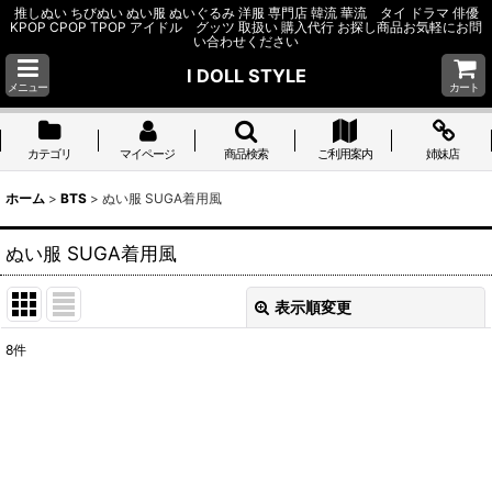
推しぬい ちびぬい ぬい服 ぬいぐるみ 洋服 専門店 韓流 華流 タイ ドラマ 俳優
KPOP CPOP TPOP アイドル グッツ 取扱い 購入代行 お探し商品お気軽にお問
い合わせください
I DOLL STYLE
メニュー
カート
カテゴリ
マイページ
商品検索
ご利用案内
姉妹店
ホーム
>
BTS
>
ぬい服 SUGA着用風
ぬい服 SUGA着用風
表示順変更
閉じる
8
件
表示数
:
並び順
:
絞り込む