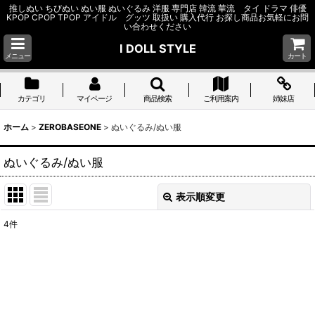
推しぬい ちびぬい ぬい服 ぬいぐるみ 洋服 専門店 韓流 華流 タイ ドラマ 俳優
KPOP CPOP TPOP アイドル グッツ 取扱い 購入代行 お探し商品お気軽にお問
い合わせください
I DOLL STYLE
メニュー
カート
カテゴリ
マイページ
商品検索
ご利用案内
姉妹店
ホーム
>
ZEROBASEONE
>
ぬいぐるみ/ぬい服
ぬいぐるみ/ぬい服
表示順変更
閉じる
4
件
表示数
:
並び順
:
絞り込む