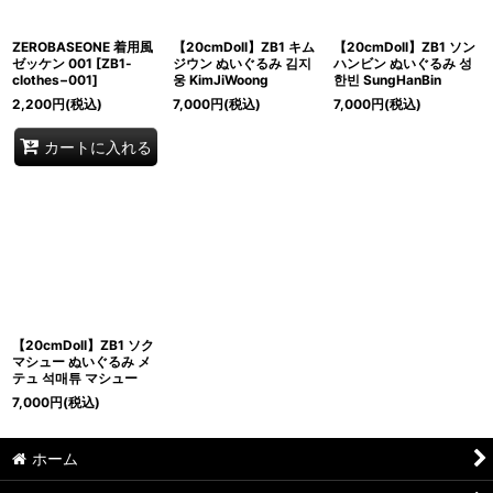
ZEROBASEONE 着用風
【20cmDoll】ZB1 キム
【20cmDoll】ZB1 ソン
ゼッケン 001
[
ZB1-
ジウン ぬいぐるみ 김지
ハンビン ぬいぐるみ 성
clothes−001
]
웅 KimJiWoong
한빈 SungHanBin
2,200
円
(税込)
7,000
円
(税込)
7,000
円
(税込)
カートに入れる
【20cmDoll】ZB1 ソク
マシュー ぬいぐるみ メ
テュ 석매튜 マシュー
7,000
円
(税込)
ホーム