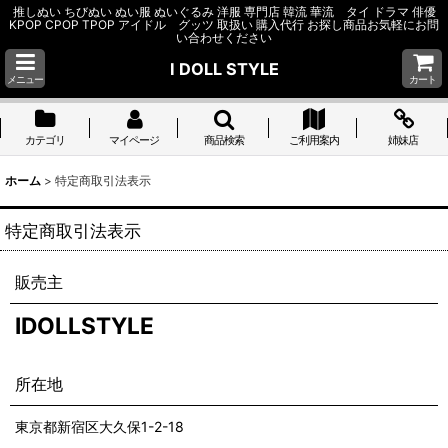
推しぬい ちびぬい ぬい服 ぬいぐるみ 洋服 専門店 韓流 華流 タイ ドラマ 俳優
KPOP CPOP TPOP アイドル グッツ 取扱い 購入代行 お探し商品お気軽にお問
い合わせください
I DOLL STYLE
メニュー
カート
カテゴリ
マイページ
商品検索
ご利用案内
姉妹店
ホーム
>
特定商取引法表示
特定商取引法表示
販売主
IDOLLSTYLE
所在地
東京都新宿区大久保1-2-18