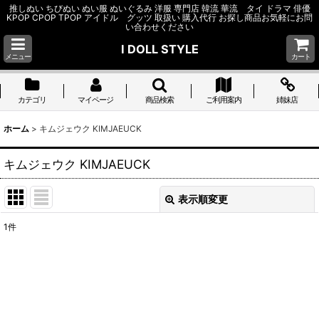
推しぬい ちびぬい ぬい服 ぬいぐるみ 洋服 専門店 韓流 華流 タイ ドラマ 俳優
KPOP CPOP TPOP アイドル グッツ 取扱い 購入代行 お探し商品お気軽にお問
い合わせください
I DOLL STYLE
メニュー
カート
カテゴリ
マイページ
商品検索
ご利用案内
姉妹店
ホーム
>
キムジェウク KIMJAEUCK
キムジェウク KIMJAEUCK
表示順変更
閉じる
1
件
表示数
:
並び順
:
絞り込む