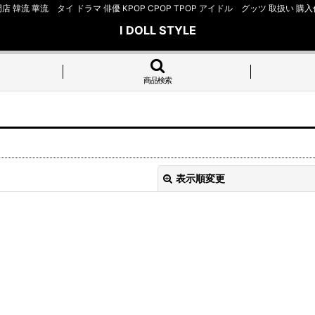
店 韓流 華流 タイ ドラマ 俳優 KPOP CPOP TPOP アイドル グッツ 取扱
I DOLL STYLE
商品検索
表示順変更
絞り込む