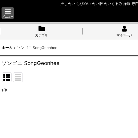
推しぬい ちびぬい ぬい服 ぬいぐるみ 洋服 専門
メニュー
カテゴリ
マイページ
ホーム
>
ソンゴニ SongGeonhee
ソンゴニ SongGeonhee
1
件
表示数
:
並び順
: