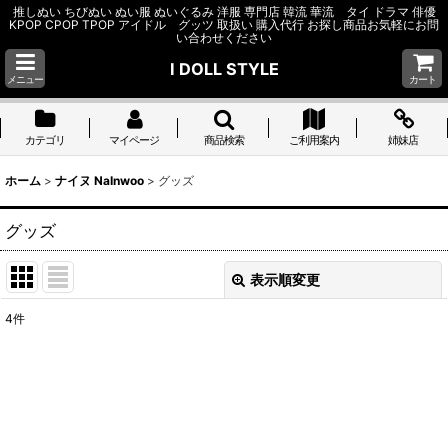
推しぬい ちびぬい ぬい服 ぬいぐるみ 洋服 専門店 韓流 華流 タイ ドラマ 俳優
KPOP CPOP TPOP アイドル グッツ 取扱い 購入代行 お探し商品お気軽にお問
い合わせください
I DOLL STYLE
メニュー
カート
カテゴリ
マイページ
商品検索
ご利用案内
姉妹店
ホーム
>
ナイヌ NaInwoo
>
グッズ
グッズ
表示順変更
閉じる
4
件
表示数
:
並び順
:
絞り込む