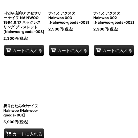
나인우 刻印アクセサリ
ナイヌ アクスタ
ナイヌ アクスタ
ー ナイヌ NAINWOO
NaInwoo 003
NaInwoo 002
1994.9.17 ネックレス
[
NaInwoo-goods-003
]
[
NaInwoo-goods-002
]
リング ブレスレット
2,500
円
(税込)
2,300
円
(税込)
[
NaInwoo-goods-003
]
2,300
円
(税込)
カートに入れる
カートに入れる
カートに入れる
折りたたみ傘/ナイヌ
NaInwoo
[
NaInwoo-
goods-001
]
5,900
円
(税込)
カートに入れる