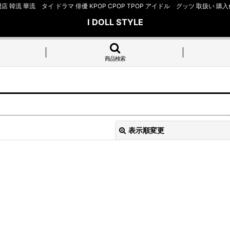
店 韓流 華流 タイ ドラマ 俳優 KPOP CPOP TPOP アイドル グッツ 取扱
I DOLL STYLE
商品検索
表示順変更
絞り込む