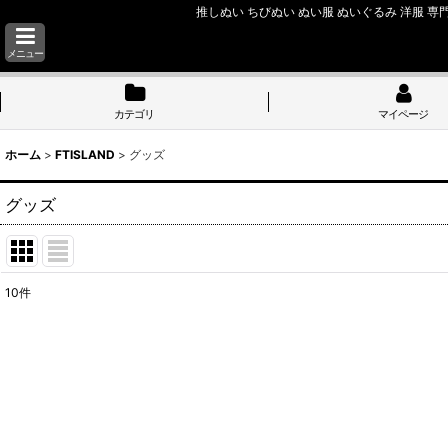
推しぬい ちびぬい ぬい服 ぬいぐるみ 洋服 専門
メニュー
カテゴリ
マイページ
ホーム
>
FTISLAND
>
グッズ
グッズ
10
件
表示数
:
並び順
: