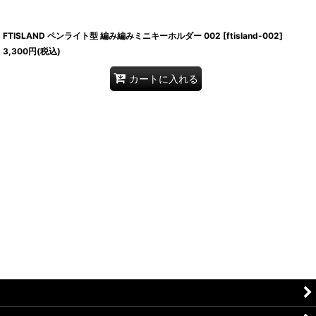
FTISLAND ペンライト型 編み編みミニキーホルダー 002
[
ftisland-002
]
3,300
円
(税込)
カートに入れる