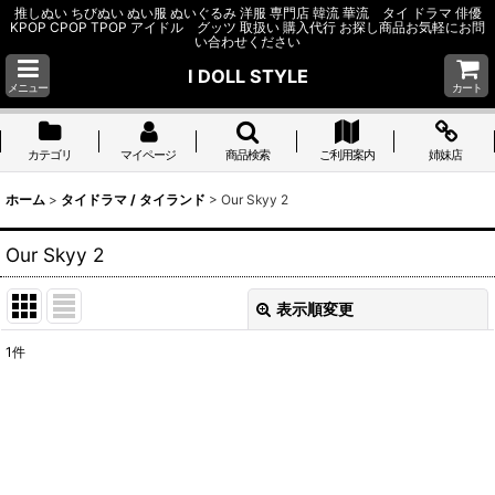
推しぬい ちびぬい ぬい服 ぬいぐるみ 洋服 専門店 韓流 華流 タイ ドラマ 俳優
KPOP CPOP TPOP アイドル グッツ 取扱い 購入代行 お探し商品お気軽にお問
い合わせください
I DOLL STYLE
メニュー
カート
カテゴリ
マイページ
商品検索
ご利用案内
姉妹店
ホーム
>
タイドラマ / タイランド
>
Our Skyy 2
Our Skyy 2
表示順変更
閉じる
1
件
表示数
:
並び順
:
絞り込む