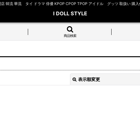
店 韓流 華流 タイ ドラマ 俳優 KPOP CPOP TPOP アイドル グッツ 取扱
I DOLL STYLE
商品検索
表示順変更
絞り込む