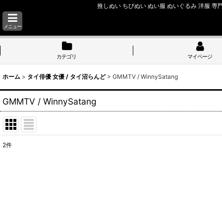
推しぬい ちびぬい ぬい服 ぬいぐるみ 洋服 専門
メニュー
カテゴリ
マイページ
ホーム
>
タイ俳優 女優 / タイ沼らんど
>
GMMTV / WinnySatang
GMMTV / WinnySatang
2
件
表示数
:
並び順
: