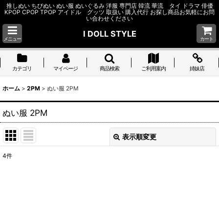
推しぬい ちびぬい ぬい服 ぬいぐるみ 洋服 専門店 韓流 華流 タイ ドラマ 俳優
KPOP CPOP TPOP アイドル グッツ 取扱い 購入代行 お探し商品お気軽にお問
い合わせください
I DOLL STYLE
メニュー
カート
カテゴリ
マイページ
商品検索
ご利用案内
姉妹店
ホーム
>
2PM
>
ぬい服 2PM
ぬい服 2PM
表示順変更
閉じる
4
件
表示数
:
並び順
:
絞り込む