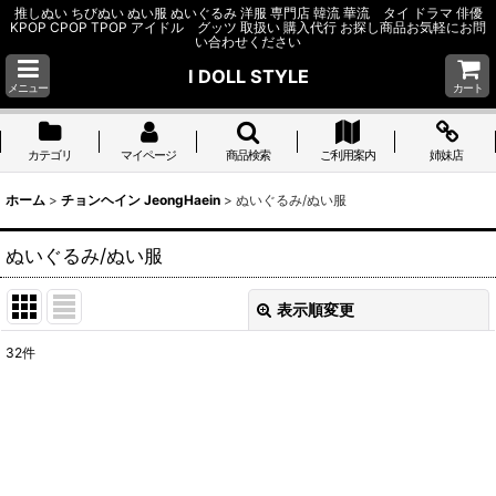
推しぬい ちびぬい ぬい服 ぬいぐるみ 洋服 専門店 韓流 華流 タイ ドラマ 俳優
KPOP CPOP TPOP アイドル グッツ 取扱い 購入代行 お探し商品お気軽にお問
い合わせください
I DOLL STYLE
メニュー
カート
カテゴリ
マイページ
商品検索
ご利用案内
姉妹店
ホーム
>
チョンヘイン JeongHaein
>
ぬいぐるみ/ぬい服
ぬいぐるみ/ぬい服
表示順変更
閉じる
32
件
表示数
:
並び順
:
絞り込む