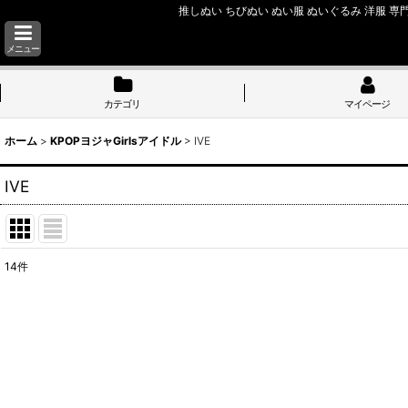
推しぬい ちびぬい ぬい服 ぬいぐるみ 洋服 専門
メニュー
カテゴリ
マイページ
ホーム
>
KPOPヨジャGirlsアイドル
>
IVE
IVE
14
件
表示数
:
並び順
: