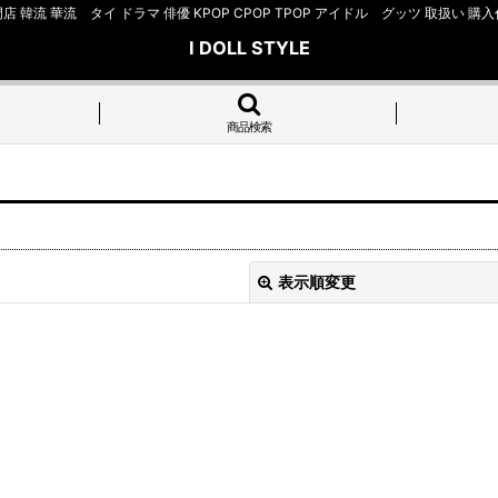
店 韓流 華流 タイ ドラマ 俳優 KPOP CPOP TPOP アイドル グッツ 取扱
I DOLL STYLE
商品検索
表示順変更
絞り込む