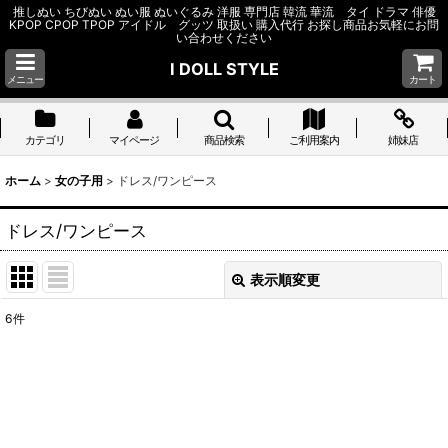
推しぬい ちびぬい ぬい服 ぬいぐるみ 洋服 専門店 韓流 華流 タイ ドラマ 俳優
KPOP CPOP TPOP アイドル グッツ 取扱い 購入代行 お探し商品お気軽にお問
い合わせください
I DOLL STYLE
メニュー
カート
カテゴリ
マイページ
商品検索
ご利用案内
姉妹店
ホーム
>
女の子用
>
ドレス/ワンピース
ドレス/ワンピース
表示順変更
閉じる
6
件
表示数
:
並び順
:
絞り込む