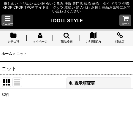
推しぬい ちびぬい ぬい服 ぬいぐるみ 洋服 専門店 韓流 華流 タイ ドラマ 俳優
KPOP CPOP TPOP アイドル グッツ 取扱い 購入代行 お探し商品お気軽にお問
い合わせください
I DOLL STYLE
メニュー
カート
カテゴリ
マイページ
商品検索
ご利用案内
姉妹店
ホーム
>
ニット
ニット
表示順変更
閉じる
32
件
表示数
:
並び順
:
絞り込む