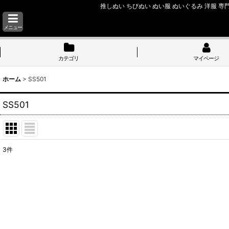
推しぬい ちびぬい ぬい服 ぬいぐるみ 洋服 専門
メニュー
カテゴリ
マイページ
ホーム
>
SS501
SS501
3
件
サブカテゴリ
:
表示数
:
並び順
: