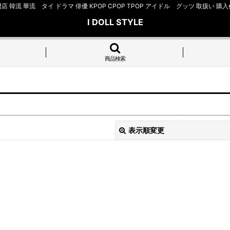
店 韓流 華流 タイ ドラマ 俳優 KPOP CPOP TPOP アイドル グッツ 取扱
I DOLL STYLE
商品検索
表示順変更