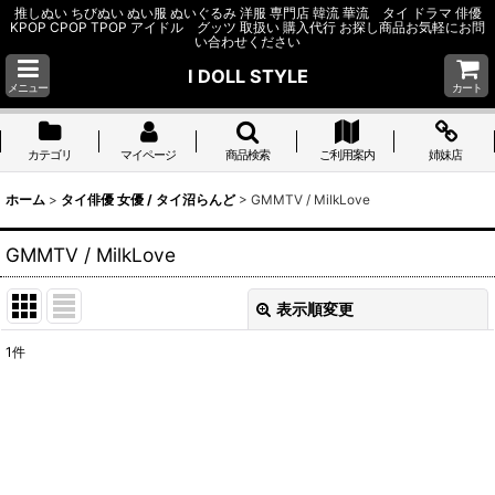
推しぬい ちびぬい ぬい服 ぬいぐるみ 洋服 専門店 韓流 華流 タイ ドラマ 俳優
KPOP CPOP TPOP アイドル グッツ 取扱い 購入代行 お探し商品お気軽にお問
い合わせください
I DOLL STYLE
メニュー
カート
カテゴリ
マイページ
商品検索
ご利用案内
姉妹店
ホーム
>
タイ俳優 女優 / タイ沼らんど
>
GMMTV / MilkLove
GMMTV / MilkLove
表示順変更
閉じる
1
件
表示数
:
並び順
:
絞り込む