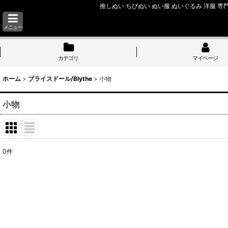
推しぬい ちびぬい ぬい服 ぬいぐるみ 洋服 専門
メニュー
カテゴリ
マイページ
ホーム
>
ブライスドール/Blythe
>
小物
小物
0
件
表示数
:
並び順
: