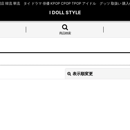
店 韓流 華流 タイ ドラマ 俳優 KPOP CPOP TPOP アイドル グッツ 取扱
I DOLL STYLE
商品検索
表示順変更
絞り込む