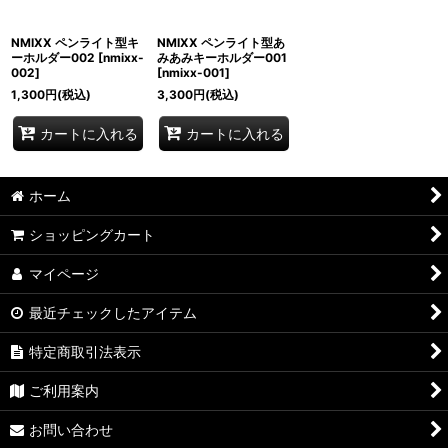
NMIXX ペンライト型キ
NMIXX ペンライト型あ
ーホルダー002
[
nmixx-
みあみキーホルダー001
002
]
[
nmixx-001
]
1,300
円
(税込)
3,300
円
(税込)
カートに入れる
カートに入れる
ホーム
ショッピングカート
マイページ
最近チェックしたアイテム
特定商取引法表示
ご利用案内
お問い合わせ