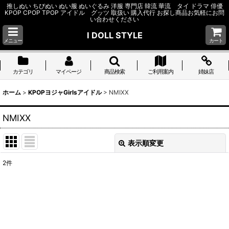
推しぬい ちびぬい ぬい服 ぬいぐるみ 洋服 専門店 韓流 華流 タイ ドラマ 俳優
KPOP CPOP TPOP アイドル グッツ 取扱い 購入代行 お探し商品お気軽にお問
い合わせください
I DOLL STYLE
メニュー
カート
カテゴリ
マイページ
商品検索
ご利用案内
姉妹店
ホーム
>
KPOPヨジャGirlsアイドル
>
NMIXX
NMIXX
表示順変更
閉じる
2
件
表示数
:
並び順
:
絞り込む