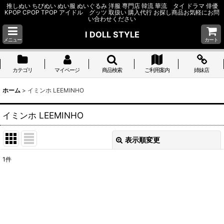
推しぬい ちびぬい ぬい服 ぬいぐるみ 洋服 専門店 韓流 華流 タイ ドラマ 俳優
KPOP CPOP TPOP アイドル グッツ 取扱い 購入代行 お探し商品お気軽にお問
い合わせください
I DOLL STYLE
メニュー
カート
カテゴリ
マイページ
商品検索
ご利用案内
姉妹店
ホーム
>
イミンホ LEEMINHO
イミンホ LEEMINHO
表示順変更
閉じる
1
件
表示数
:
並び順
:
絞り込む