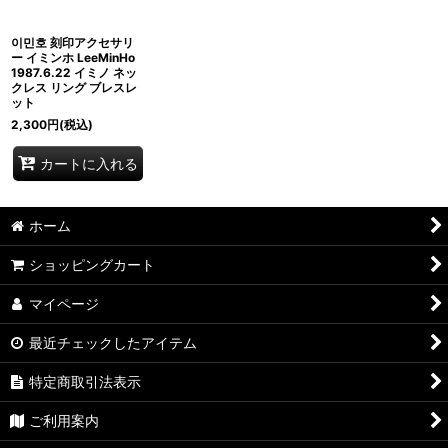
이민호 刻印アクセサリ
ー イミンホ LeeMinHo
1987.6.22 イミノ ネッ
クレス リング ブレスレ
ット
2,300
円
(税込)
カートに入れる
ホーム
ショッピングカート
マイページ
最近チェックしたアイテム
特定商取引法表示
ご利用案内