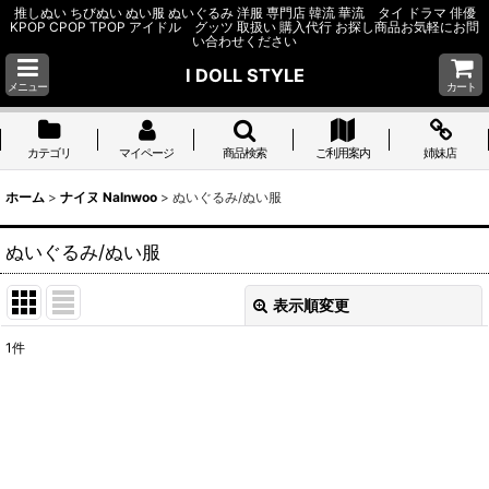
推しぬい ちびぬい ぬい服 ぬいぐるみ 洋服 専門店 韓流 華流 タイ ドラマ 俳優
KPOP CPOP TPOP アイドル グッツ 取扱い 購入代行 お探し商品お気軽にお問
い合わせください
I DOLL STYLE
メニュー
カート
カテゴリ
マイページ
商品検索
ご利用案内
姉妹店
ホーム
>
ナイヌ NaInwoo
>
ぬいぐるみ/ぬい服
ぬいぐるみ/ぬい服
表示順変更
閉じる
1
件
表示数
:
並び順
:
絞り込む