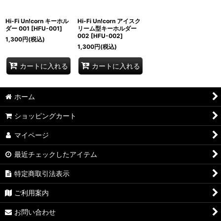
並び順
:
Hi-Fi Un!corn キーホル
Hi-Fi Un!corn アイスク
絞り込む
ダー 001
[
HFU-001
]
リーム型キーホルダー
002
[
HFU-002
]
1,300
円
(税込)
1,300
円
(税込)
カートに入れる
カートに入れる
ホーム
ショッピングカート
マイページ
最近チェックしたアイテム
特定商取引法表示
ご利用案内
お問い合わせ