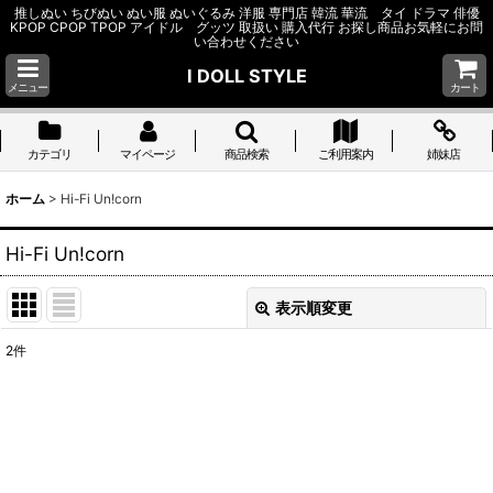
推しぬい ちびぬい ぬい服 ぬいぐるみ 洋服 専門店 韓流 華流 タイ ドラマ 俳優
KPOP CPOP TPOP アイドル グッツ 取扱い 購入代行 お探し商品お気軽にお問
い合わせください
I DOLL STYLE
メニュー
カート
カテゴリ
マイページ
商品検索
ご利用案内
姉妹店
ホーム
>
Hi-Fi Un!corn
Hi-Fi Un!corn
表示順変更
閉じる
2
件
サブカテゴリ
:
表示数
: