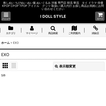
推しぬい ちびぬい ぬい服 ぬいぐるみ 洋服 専門店 韓流 華流 タイ ドラマ 俳優
KPOP CPOP TPOP アイドル グッツ 取扱い 購入代行 お探し商品お気軽にお問
い合わせください
I DOLL STYLE
メニュー
カート
カテゴリ
マイページ
商品検索
ご利用案内
姉妹店
ホーム
>
EXO
EXO
表示順変更
閉じる
5
件
サブカテゴリ
:
表示数
: