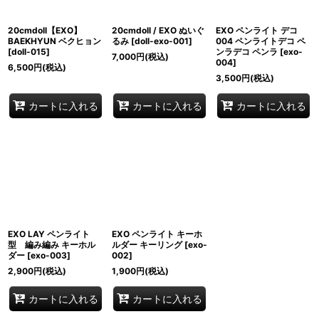
並び順
:
20cmdoll【EXO】
20cmdoll / EXO ぬいぐ
EXO ペンライト デコ
絞り込む
BAEKHYUN ベクヒョン
るみ
[
doll-exo-001
]
004 ペンライトデコ ペ
[
doll-015
]
ンラデコ ペンラ
[
exo-
7,000
円
(税込)
004
]
6,500
円
(税込)
3,500
円
(税込)
カートに入れる
カートに入れる
カートに入れる
EXO LAY ペンライト
EXO ペンライト キーホ
型 編み編み キーホル
ルダー キーリング
[
exo-
ダー
[
exo-003
]
002
]
2,900
円
(税込)
1,900
円
(税込)
カートに入れる
カートに入れる