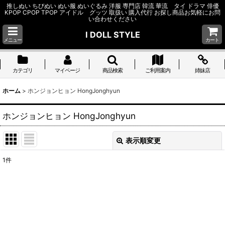
推しぬい ちびぬい ぬい服 ぬいぐるみ 洋服 専門店 韓流 華流 タイ ドラマ 俳優
KPOP CPOP TPOP アイドル グッツ 取扱い 購入代行 お探し商品お気軽にお問
い合わせください
I DOLL STYLE
メニュー
カート
カテゴリ
マイページ
商品検索
ご利用案内
姉妹店
ホーム
>
ホンジョンヒョン HongJonghyun
ホンジョンヒョン HongJonghyun
表示順変更
閉じる
1
件
表示数
:
並び順
:
絞り込む