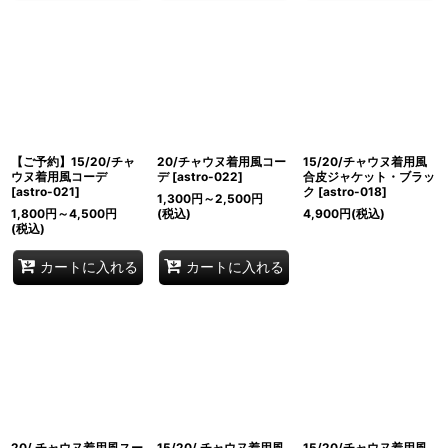
【ご予約】15/20/チャ
20/チャウヌ着用風コー
15/20/チャウヌ着用風
ウヌ着用風コーデ
デ
[
astro-022
]
合皮ジャケット・ブラッ
[
astro-021
]
ク
[
astro-018
]
1,300
円
～2,500
円
1,800
円
～4,500
円
(税込)
4,900
円
(税込)
(税込)
カートに入れる
カートに入れる
20/ チャウヌ着用風スー
15/20/ チャウヌ着用風
15/20/チャウヌ着用風