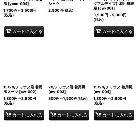
風
[
yoon-004
]
シャツ
ダフルデイズ】着用風韓
服
[
cw-001
]
1,700
円
～3,500
円
2,900
円
(税込)
(税込)
3,900
円
～5,900
円
(税込)
カートに入れる
カートに入れる
15/20/チャウヌ君 着用
20/チャウヌ君 着用風
15/20/チャウヌ 着用風
風スーツ
[
cw-002
]
[
cw-003
]
[
cw-004
]
1,800
円
～2,500
円
500
円
～1,900
円
(税込)
1,800
円
～2,500
円
(税込)
(税込)
カートに入れる
カートに入れる
カートに入れる