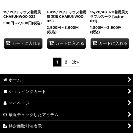
15/ 20/チャウヌ着用風
10/15/ 20/チャウヌ着用
15/20/ASTRO着用風カ
CHAEUNWOO 022
風 軍服 CHAEUNWOO
ラフルスーツ
[
astro-
023
011
]
500
円
～2,500
円
(税込)
2,500
円
～3,900
円
1,800
円
～2,500
円
(税込)
(税込)
カートに入れる
カートに入れる
カートに入れる
1
2
次
»
ホーム
ショッピングカート
マイページ
最近チェックしたアイテム
特定商取引法表示