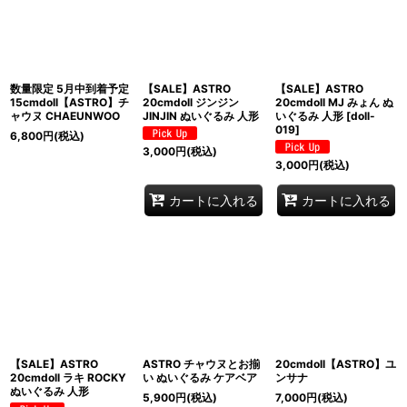
並び順
:
絞り込む
数量限定 5月中到着予定
【SALE】ASTRO
【SALE】ASTRO
15cmdoll【ASTRO】チ
20cmdoll ジンジン
20cmdoll MJ みょん ぬ
ャウヌ CHAEUNWOO
JINJIN ぬいぐるみ 人形
いぐるみ 人形
[
doll-
019
]
6,800
円
(税込)
3,000
円
(税込)
3,000
円
(税込)
カートに入れる
カートに入れる
【SALE】ASTRO
ASTRO チャウヌとお揃
20cmdoll【ASTRO】ユ
20cmdoll ラキ ROCKY
い ぬいぐるみ ケアベア
ンサナ
ぬいぐるみ 人形
5,900
円
(税込)
7,000
円
(税込)