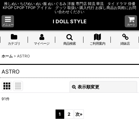
推しぬい ちびぬい ぬい服 ぬいぐるみ 洋服 専門店 韓流 華流 タイ ドラマ 俳優
KPOP CPOP TPOP アイドル グッツ 取扱い 購入代行 お探し商品お気軽にお問
い合わせください
I DOLL STYLE
メニュー
カート
カテゴリ
マイページ
商品検索
ご利用案内
姉妹店
ホーム
>
ASTRO
ASTRO
表示順変更
閉じる
91
件
サブカテゴリ
:
1
2
次
»
表示数
: