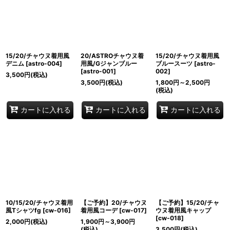
15/20/チャウヌ着用風
20/ASTROチャウヌ着
15/20/チャウヌ着用風
デニム
[
astro-004
]
用風/Gジャンブルー
ブルースーツ
[
astro-
[
astro-001
]
002
]
3,500
円
(税込)
3,500
円
(税込)
1,800
円
～2,500
円
(税込)
カートに入れる
カートに入れる
カートに入れる
10/15/20/チャウヌ着用
【ご予約】20/チャウヌ
【ご予約】15/20/チャ
風Tシャツfg
[
cw-016
]
着用風コーデ
[
cw-017
]
ウヌ着用風キャップ
[
cw-018
]
2,000
円
(税込)
1,900
円
～3,900
円
(税込)
3,500
円
(税込)