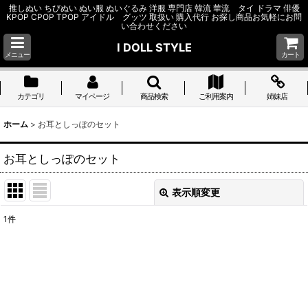
推しぬい ちびぬい ぬい服 ぬいぐるみ 洋服 専門店 韓流 華流 タイ ドラマ 俳優
KPOP CPOP TPOP アイドル グッツ 取扱い 購入代行 お探し商品お気軽にお問
い合わせください
I DOLL STYLE
メニュー
カート
カテゴリ
マイページ
商品検索
ご利用案内
姉妹店
ホーム
>
お耳としっぽのセット
お耳としっぽのセット
表示順変更
閉じる
1
件
表示数
:
並び順
:
絞り込む