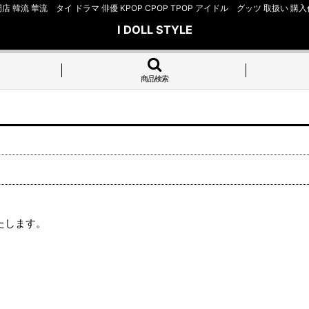
店 韓流 華流 タイ ドラマ 俳優 KPOP CPOP TPOP アイドル グッツ 取扱
I DOLL STYLE
商品検索
たします。