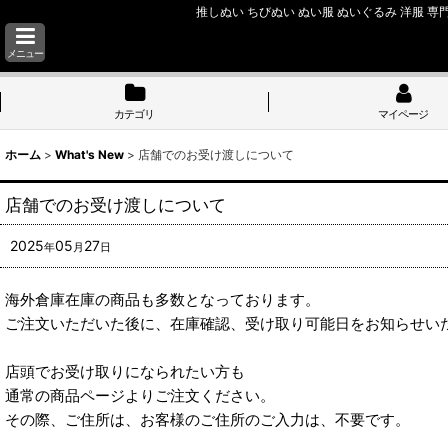
推しぬい ちびぬい ぬい服 ぬいぐるみ 洋服 専門
メニュー
カテゴリ
マイページ
ホーム
>
What's New
>
店舗でのお受け渡しについて
店舗でのお受け渡しについて
2025
05
27
年
月
日
海外倉庫在庫の商品も多数となっております。
ご注文いただいた後に、在庫確認、受け取り可能日をお知らせい
店頭でお受け取りになられたい方も
通常の商品ページよりご注文ください。
その際、ご住所は、お客様のご住所のご入力は、不要です。