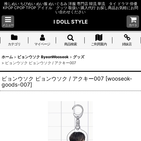
推しぬい ちびぬい ぬい服 ぬいぐるみ 洋服 専門店 韓流 華流 タイ ドラマ 俳優
KPOP CPOP TPOP アイドル グッツ 取扱い 購入代行 お探し商品お気軽にお問
い合わせください
I DOLL STYLE
メニュー
カート
カテゴリ
マイページ
商品検索
ご利用案内
姉妹店
ホーム
>
ビョンウソク ByeonWooseok
>
グッズ
>
ビョンウソク ピョンウソク / アクキー007
ビョンウソク ピョンウソク / アクキー007
[
wooseok-
goods-007
]