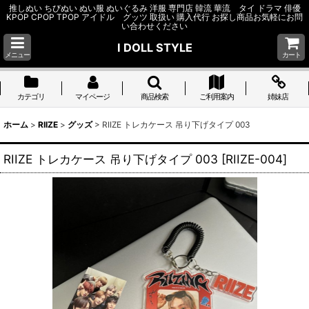
推しぬい ちびぬい ぬい服 ぬいぐるみ 洋服 専門店 韓流 華流 タイ ドラマ 俳優
KPOP CPOP TPOP アイドル グッツ 取扱い 購入代行 お探し商品お気軽にお問
い合わせください
I DOLL STYLE
メニュー
カート
カテゴリ
マイページ
商品検索
ご利用案内
姉妹店
ホーム
>
RIIZE
>
グッズ
>
RIIZE トレカケース 吊り下げタイプ 003
RIIZE トレカケース 吊り下げタイプ 003
[
RIIZE-004
]